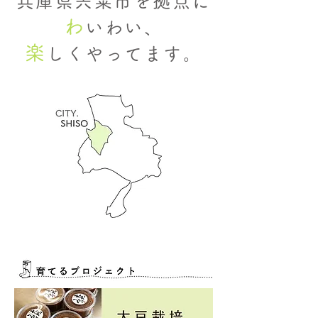
兵庫県宍粟市を拠点に
わ
いわい、
楽
しくやってます。