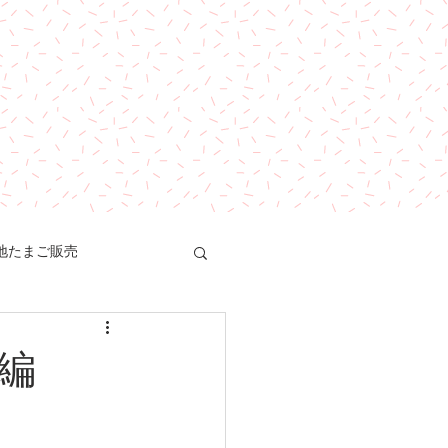
地たまご販売
編