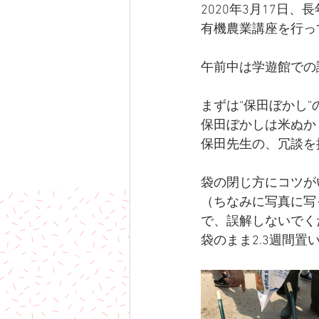
2020年3月17
有機農業講座を行っ
午前中は学遊館での
まずは“保田ぼかし”
保田ぼかしは米ぬか
保田先生の、冗談を
袋の閉じ方にコツが
（ちなみに写真に写
で、誤解しないでく
袋のまま2.3週間