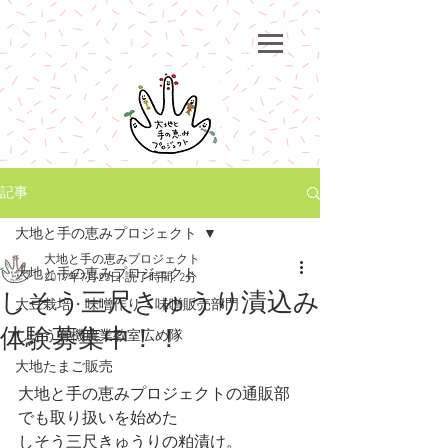
記事
大地と手の恵みプロジェクト
大地と手の恵みプロジェクト
大地と手の恵みプロジェクト
2019年7月25日
読了時間: 2分
しそう三尺きゅうり漬込み
大豆栽培・味噌作り・味噌販売部門
体験募集中！！
しそう有機農業教室広め隊
大地たまご販売
大地と手の恵みプロジェクトの通販部
でも取り扱いを始めた
しそう三尺きゅうりの粕漬け。