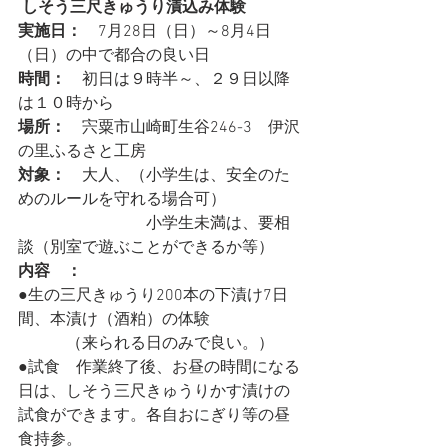
しそう三尺きゅうり漬込み体験
実施日：
　7月28日（日）～8月4日
（日）の中で都合の良い日
時間：　
初日は９時半～、２９日以降
は１０時から
場所：
　宍粟市山崎町生谷246-3　伊沢
の里ふるさと工房
対象：
　大人、（小学生は、安全のた
めのルールを守れる場合可）
　　　　　　　　小学生未満は、要相
談（別室で遊ぶことができるか等）
内容　：
●生の三尺きゅうり200本の下漬け7日
間、本漬け（酒粕）の体験
　　　（来られる日のみで良い。）
●試食　作業終了後、お昼の時間になる
日は、しそう三尺きゅうりかす漬けの
試食ができます。各自おにぎり等の昼
食持参。