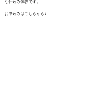
な仕込み体験です。
お申込みはこちらから↓
しそう三尺きゅうりの粕漬け仕込み体
験