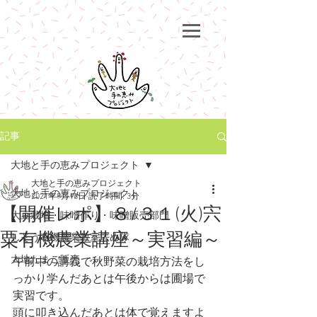
記事
大地と手の恵みプロジェクト
大地と手の恵みプロジェクト
大地と手の恵みプロジェクト
2021年9月16日
読了時間: 3分
【開催レポ】８/３１(火)宍
大豆栽培・味噌作り・味噌販売部門
粟有機農業講座～実習編～
しそう有機農業教室広め隊
大地たまご販売
午前中の講義で秋野菜の栽培方法をし
っかり学んだあとは午後からは圃場で
実習です。
頭に叩き込んだあとは体で覚えますよ