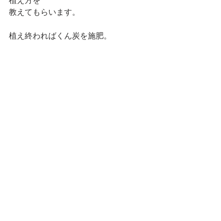
植え方を
教えてもらいます。
植え終わればくん炭を施肥。
くん炭をなぜ使うのか？使いすぎると
どうなるのか？
もしっかり学びます。
今年度の宍粟講座はこれで終了ですの
で、この作物の成長物語は写真で随時