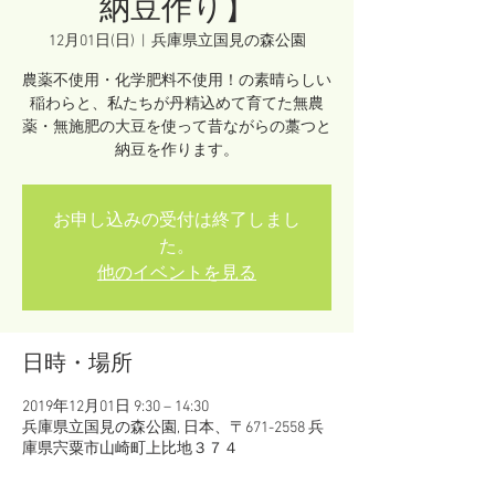
納豆作り】
12月01日(日)
  |  
兵庫県立国見の森公園
農薬不使用・化学肥料不使用！の素晴らしい
稲わらと、私たちが丹精込めて育てた無農
薬・無施肥の大豆を使って昔ながらの藁つと
納豆を作ります。
お申し込みの受付は終了しまし
た。
他のイベントを見る
日時・場所
2019年12月01日 9:30 – 14:30
兵庫県立国見の森公園, 日本、〒671-2558 兵
庫県宍粟市山崎町上比地３７４