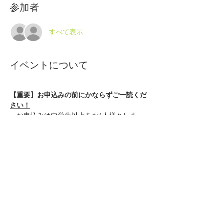
参加者
すべて表示
イベントについて
【重要】お申込みの前にかならずご一読くだ
さい！
・お申込みは中学生以上をお1人様としま
す。
・参加費は
当日現金払いでお願いいたしま
す。
お1人さま3,000円で昼食（ハヤシライス）と
お持ち帰り用のワラ納豆が２つ付きます。
・中学生以下のお子様は無料ですが、材料の
用意がありますのでお子様連れの場合は参加
される人数をお知らせください。
さらに表示